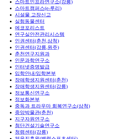
스마트인프라연구소(강릉)
스마트캠퍼스(e-루리)
시설물 고장신고
실험동물센터
에코포리스트
연구실안전관리시스템
인권센터(춘천,삼척)
인권센터(강릉,원주)
춘천연구지원과
인문과학연구소
인터넷증명발급
입학안내/입학본부
장애학생지원센터(춘천)
장애학생지원센터(강릉)
정보통신연구소
정보화본부
중독과 트라우마 회복연구소(삼척)
중앙박물관(춘천)
지구자원연구소
첨단건설기술연구소
청렴센터(강릉)
체육진흥원(백령스포츠센터)