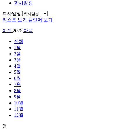
학사일정
학사일정
리스트 보기
캘린더 보기
이전
2026
다음
전체
1월
2월
3월
4월
5월
6월
7월
8월
9월
10월
11월
12월
월