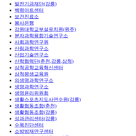
발전기금재단(강릉)
백령아트센터
보건진료소
봉사은행
강원대학교부설유치원(원주)
분자과학융합기술연구소
사회과학연구원
산림과학연구소
산업기술연구소
산학협력단(춘천,강릉,삼척)
삼척공학교육혁신센터
삼척평생교육원
의생명과학연구소
생명과학연구소
생명윤리위원회
생활스포츠지도사연수원(강릉)
생활협동조합(춘천)
생활협동조합(강릉)
성과관리센터(강릉)
수목진단센터
소방방재연구센터